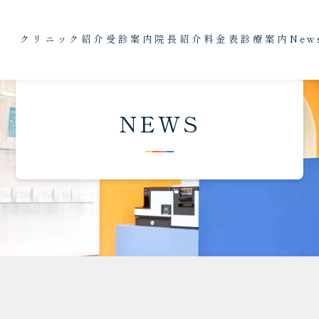
クリニック紹介
受診案内
院長紹介
料金表
診療案内
New
NEWS