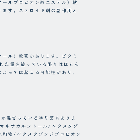
ゾールプロピオン酸エステル）軟
ります。ステロイド剤の副作用と
オール）軟膏があります。ビタミ
られた量を塗っている限りはほとん
によっては起こる可能性があり、
類が混ざっている塗り薬もありま
マキサカルシトール/ベタメタゾ
水和物/ベタメタゾンジプロピオン