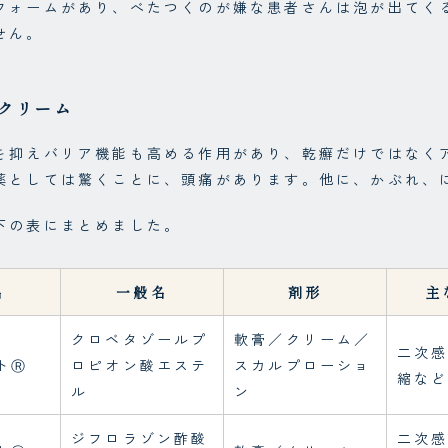
フォームがあり、べたつくのが嫌な患者さんは泡が出てく
せん。
クリーム
を抑えバリア機能も高める作用があり、乾癬だけではなく
薬としては驚くことに、頭痛があります。他に、かぶれ、
下の表にまとめました。
名
一般名
剤形
主
クロベタゾールプ
軟膏／クリーム／
二次
トⓇ
ロピオン酸エステ
スカルプローショ
縮な
ル
ン
ジフロラゾン酢酸
二次