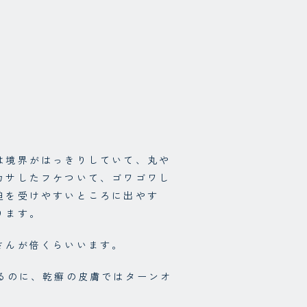
は境界がはっきりしていて、丸や
カサしたフケついて、ゴワゴワし
迫を受けやすいところに出やす
ります。
さんが倍くらいいます。
るのに、乾癬の皮膚ではターンオ