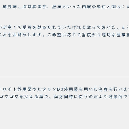
、糖尿病、脂質異常症、肥満といった内臓の炎症と関わり
ルが高くて受診を勧められていたけれど放っておいた、と
ことをお勧めします。ご希望に応じて当院から適切な医療
テロイド外用薬やビタミンD3外用薬を用いた治療を行い
、ゴワゴワを抑える薬で、両方同時に使うのがより効果的で