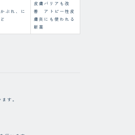
皮膚バリアも改
、かぶれ、に
善 アトピー性皮
など
膚炎にも使われる
新薬
ています。