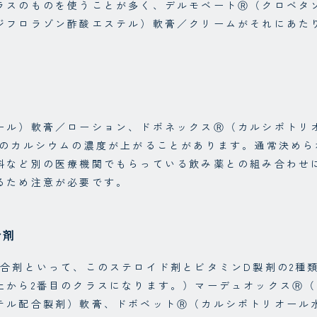
ラスのものを使うことが多く、デルモベートⓇ（クロベタ
ジフロラゾン酢酸エステル）軟膏／クリームがそれにあた
ール）軟膏／ローション、ドボネックスⓇ（カルシポトリ
中のカルシウムの濃度が上がることがあります。通常決め
科など別の医療機関でもらっている飲み薬との組み合わせ
るため注意が必要です。
合剤
、合剤といって、このステロイド剤とビタミンD製剤の2種
上から2番目のクラスになります。）マーデュオックスⓇ（
テル配合製剤）軟膏、ドボベットⓇ（カルシポトリオール