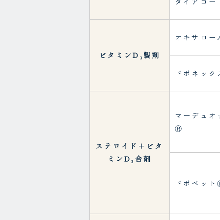
ダイアコー
オキサロー
ビタミンD₃製剤
ドボネック
マーデュオ
Ⓡ
ステロイド＋ビタ
ミンD₃合剤
ドボベット