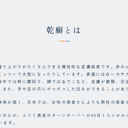
乾癬とは
盛り上がりがたくさんできる慢性的な皮膚疾患です。赤み
くっついて大型になったりしています。表面には白いカサ
背中では特に腰回り、顔ではおでこなど、皮膚が摩擦、圧
。また、手や足の爪にボコボコした凹みができることがあ
病率が高く、日本では、女性の患者さんよりも男性の患者
ませんが、ふつう表皮のターンオーバーが45日くらいかか
います。