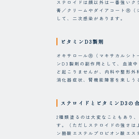
ステロイドは顔以外は一番強いク
膏／クリームやダイアコートⓇ（
して、二次感染があります。
ビタミンD3製剤
オキサロールⓇ（マキサカルシト
ンD3製剤の副作用として、血液
ど起こりませんが、内科や整形外
消化器症状、腎機能障害を来しう
ステロイドとビタミンD3の
2種類塗るのは大変なこともあり
す。（ただしステロイドの強さは
ン酪酸エステルプロピオン酸エス