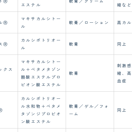
トⓇ
軟膏／クリーム
エステル
縮な
マキサカルシトー
ルⓇ
軟膏／ローション
高カ
ル
カルシポトリオー
スⓇ
軟膏
同上
ル
マキサカルシトー
刺激
ックス
ル＋ベタメタゾン
軟膏
縮、
酪酸エステルプロ
血症
ピオン酸エステル
カルシポトリオー
ル水和物＋ベタメ
軟膏／ゲル／フォ
Ⓡ
同上
タゾンジプロピオ
ーム
ン酸エステル