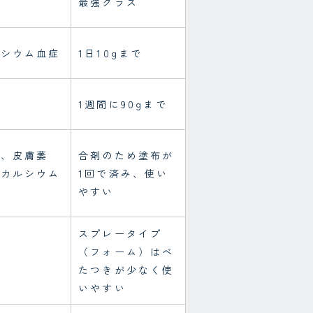
最強クラス
ど
ルシウム血症
1日10gまで
1週間に90gまで
感、皮膚萎
合剤のため塗布が
高カルシウム
1回で済み、使い
やすい
スプレータイプ
（フォーム）はべ
たつきが少なく使
いやすい