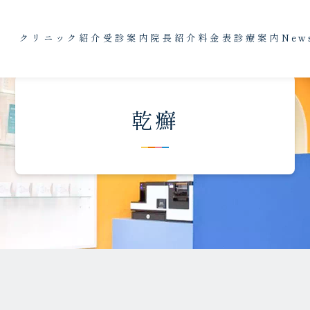
クリニック紹介
受診案内
院長紹介
料金表
診療案内
New
乾癬