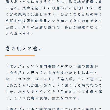
陥入爪（かんにゅうそう）とは、爪の端が皮膚に食
い込み、炎症を起こした状態のことを指します。特
に足の親指に発生しやすく、ひどくなると爪の横に
毛細血管拡張性肉芽腫という赤いできものができて
出血し、周りの皮膚も腫れて、歩行が困難になるこ
ともあります。
巻き爪との違い
「陥入爪」という専門用語に対する一般の言葉が
「巻き爪」と思っている方が多いかもしれません
が、これは少し違います。「陥入爪」という言い方
はあたかも爪が主人公のように聞こえる病名なので
すが、わかりやすくいうと「爪が刺さって皮膚が痛
い」という皮膚の状態、病気なのです。
「巻き爪」は爪が横方向に巻いていることを指して