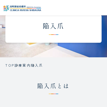
陥入爪
TOP
診療案内
陥入爪
陥入爪とは